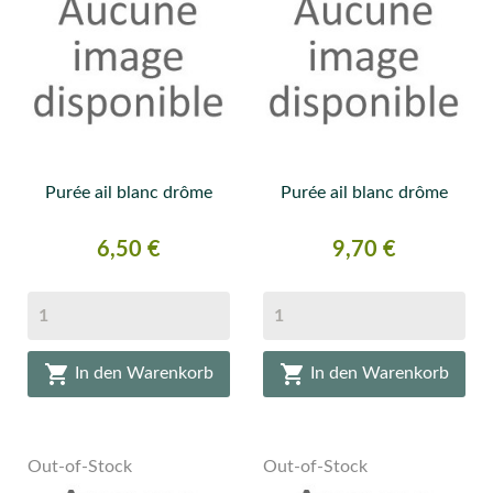
Purée ail blanc drôme
Purée ail blanc drôme
Preis
Preis
6,50 €
9,70 €


In den Warenkorb
In den Warenkorb
Out-of-Stock
Out-of-Stock