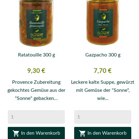
Ratatouille 300 g
Gazpacho 300 g
Preis
Preis
9,30 €
7,70 €
Provence Zubereitung
Leckere kalte Suppe, gewürzt
gekochtes Gemüse aus der
mit Gemüse der "Sonne",
"Sonne" gebacken...
wie...


In den Warenkorb
In den Warenkorb