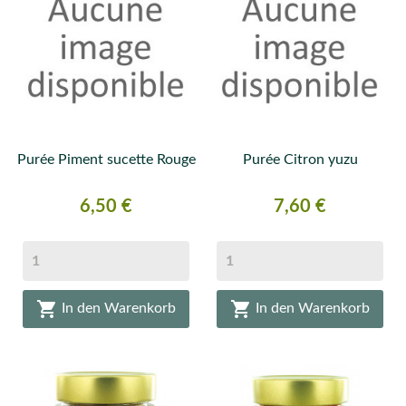
Purée Piment sucette Rouge
Purée Citron yuzu
Preis
Preis
6,50 €
7,60 €


In den Warenkorb
In den Warenkorb