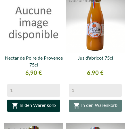
Out-of-Stock
Nectar de Poire de Provence
Jus d'abricot 75cl
75cl
Preis
Preis
6,90 €
6,90 €


In den Warenkorb
In den Warenkorb