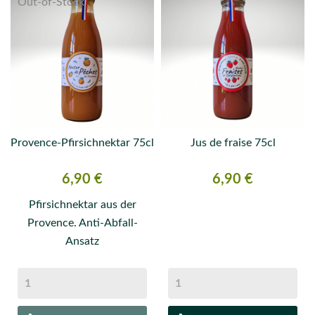
Out-of-Stock
Provence-Pfirsichnektar 75cl
Jus de fraise 75cl
Preis
Preis
6,90 €
6,90 €
Pfirsichnektar aus der
Provence. Anti-Abfall-
Ansatz