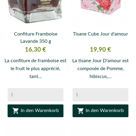
Confiture Framboise
Tisane Cube Jour d'amour
Lavande 350 g
Preis
Preis
16,30 €
19,90 €
La confiture de framboise est
La tisane Jour D'amour est
le fruit le plus apprécié,
composée de Pomme,
tant...
hibiscus,...


In den Warenkorb
In den Warenkorb