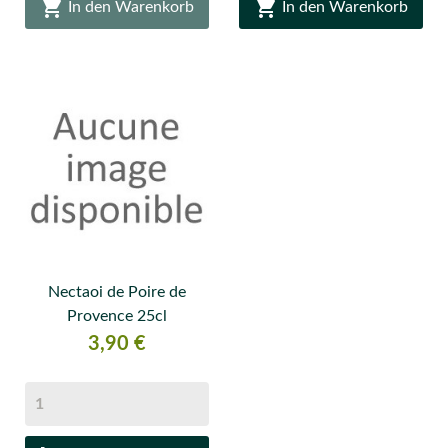


In den Warenkorb
In den Warenkorb
Nectaoi de Poire de
Provence 25cl
Preis
3,90 €