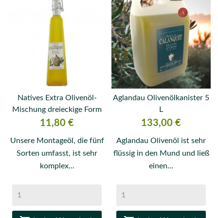
Natives Extra Olivenöl-
Aglandau Olivenölkanister 5
Mischung dreieckige Form
L
Flasche 120 ml
Preis
Preis
11,80 €
133,00 €
Unsere Montageöl, die fünf
Aglandau Olivenöl ist sehr
Sorten umfasst, ist sehr
flüssig in den Mund und ließ
komplex...
einen...