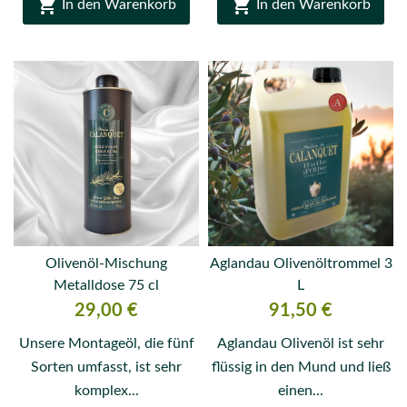


In den Warenkorb
In den Warenkorb
Olivenöl-Mischung
Aglandau Olivenöltrommel 3
Metalldose 75 cl
L
Preis
Preis
29,00 €
91,50 €
Unsere Montageöl, die fünf
Aglandau Olivenöl ist sehr
Sorten umfasst, ist sehr
flüssig in den Mund und ließ
komplex...
einen...