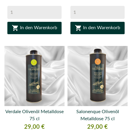


In den Warenkorb
In den Warenkorb
Verdale Olivenöl Metalldose
Salonenque Olivenöl
75 cl
Metalldose 75 cl
Preis
Preis
29,00 €
29,00 €