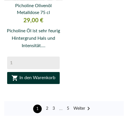
Picholine Olivenöl
Metalldose 75 cl
Preis
29,00 €
Picholine Öl ist sehr feurig
Hintergrund Hals und
Intensität....

In den Warenkorb

…
Weiter
2
3
5
1