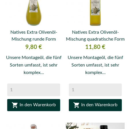
Natives Extra Olivenöl-
Natives Extra Olivenöl-
Mischung runde Form
Mischung quadratische Form
Flasche 120 ml
Flasche 120 ml
Preis
Preis
9,80 €
11,80 €
Unsere Montageöl, die fünf
Unsere Montageöl, die fünf
Sorten umfasst, ist sehr
Sorten umfasst, ist sehr
komplex...
komplex...


In den Warenkorb
In den Warenkorb