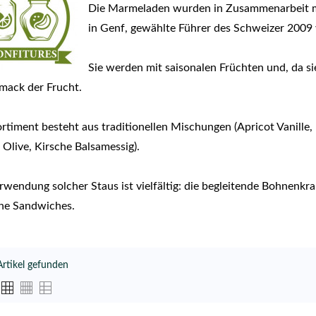
Die
Marmeladen
wurden in Zusammenarbeit 
in Genf,
gewählte Führer
des Schweizer
2009
Sie werden
mit saisonalen
Früchten
und, da si
mack
der Frucht.
rtiment besteht aus
traditionellen
Mischungen
(
Apricot
Vanille,
Olive
, Kirsche
Balsamessig
).
erwendung solcher
Staus
ist
vielfältig:
die begleitende
Bohnenkra
he
Sandwiches.
Artikel gefunden