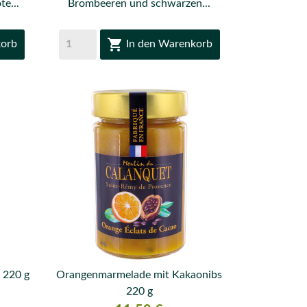
te...
Brombeeren und schwarzen...

korb
In den Warenkorb
 220 g
Orangenmarmelade mit Kakaonibs

220 g
VORSCHAU