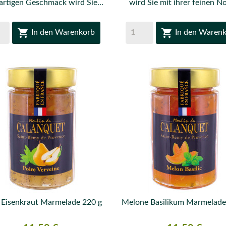
gartigen Geschmack wird Sie...
wird Sie mit ihrer feinen No


In den Warenkorb
In den Waren
 Eisenkraut Marmelade 220 g
Melone Basilikum Marmelade


VORSCHAU
VORSCHAU