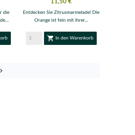
Preis
11,50 €
r die
Entdecken Sie Zitrusmarmelade! Die
de...
Orange ist fein mit ihrer...

korb
In den Warenkorb
