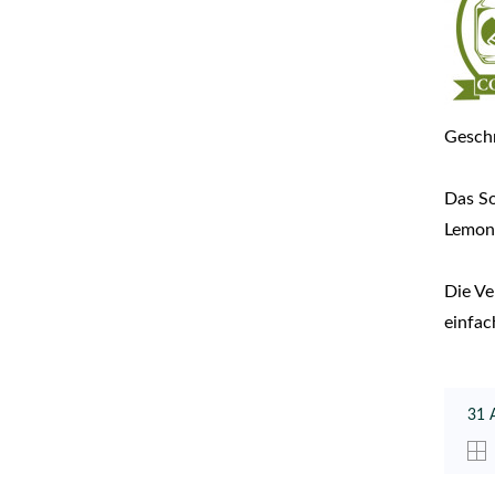
Gesch
Das So
Lemon
Die V
einfac
31 