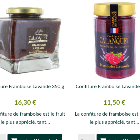
ture Framboise Lavande 350 g
Confiture Framboise Lavande


VORSCHAU
VORSCHAU
Preis
Preis
16,30 €
11,50 €
fiture de framboise est le fruit
La confiture de framboise est l
le plus apprécié, tant...
le plus apprécié, tant...