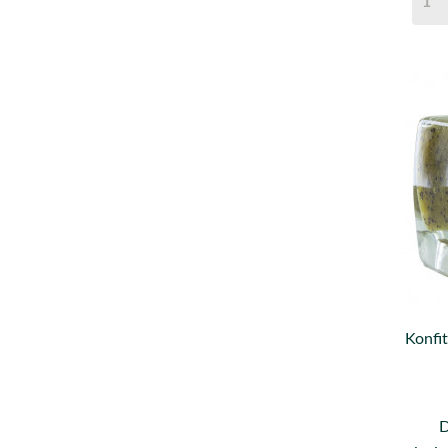
Konfi
D