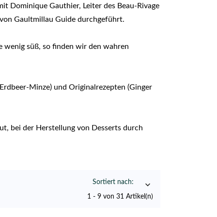
mit
Dominique
Gauthier
, Leiter des
Beau-Rivage
 von
Gaultmillau
Guide
durchgeführt.
e
wenig
süß, so
finden wir
den wahren
Erdbeer-
Minze)
und
Originalrezepten
(
Ginger
ut,
bei der Herstellung von
Desserts
durch
Sortiert nach:

1 - 9 von 31 Artikel(n)