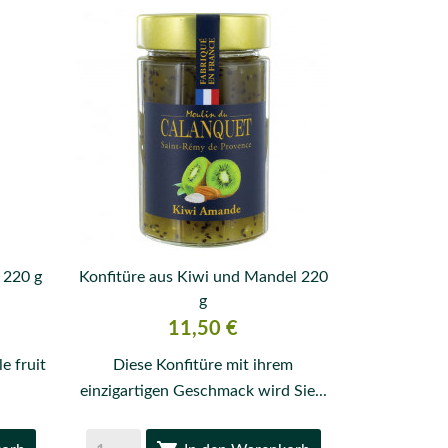
 220 g
Konfitüre aus Kiwi und Mandel 220

g
VORSCHAU
Preis
11,50 €
e fruit
Diese Konfitüre mit ihrem
einzigartigen Geschmack wird Sie...