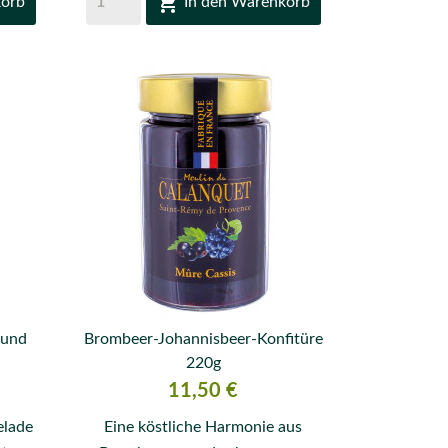

korb
In den Warenkorb
 und
Brombeer-Johannisbeer-Konfitüre

220g
VORSCHAU
Preis
11,50 €
elade
Eine köstliche Harmonie aus