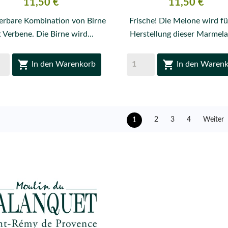
Preis
Preis
11,50 €
11,50 €
rbare Kombination von Birne
Frische! Die Melone wird fü
 Verbene. Die Birne wird...
Herstellung dieser Marmela


In den Warenkorb
In den Waren
Weiter
2
3
4
1