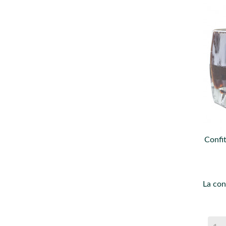
Confi
La con