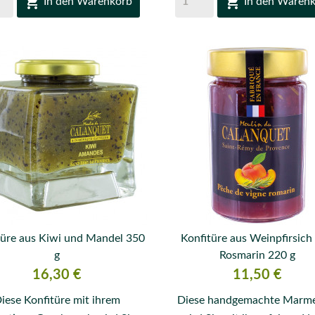


In den Warenkorb
In den Waren
türe aus Kiwi und Mandel 350
Konfitüre aus Weinpfirsich


g
Rosmarin 220 g
VORSCHAU
VORSCHAU
Preis
Preis
16,30 €
11,50 €
iese Konfitüre mit ihrem
Diese handgemachte Marm