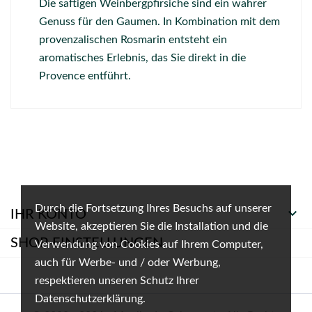
Die saftigen Weinbergpfirsiche sind ein wahrer
Genuss für den Gaumen.
In Kombination mit dem
provenzalischen Rosmarin entsteht ein
aromatisches Erlebnis,
das Sie direkt in die
Provence entführt.
Durch die Fortsetzung Ihres Besuchs auf unserer

IHR KONTO
Website, akzeptieren Sie die Installation und die
SHOP-EINSTELLUNGEN
Verwendung von Cookies auf Ihrem Computer,
auch für Werbe- und / oder Werbung,
respektieren unseren Schutz Ihrer
Datenschutzerklärung.