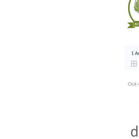
1 Ar
Out-