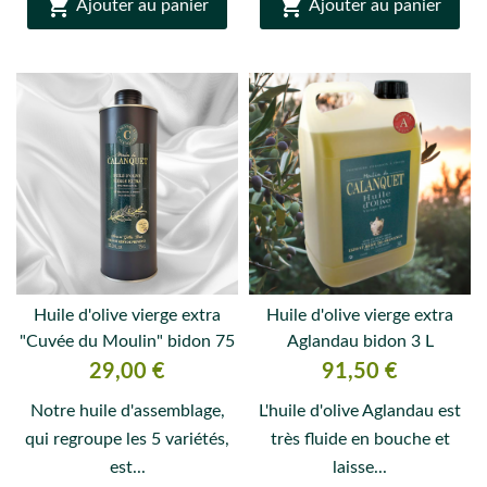


Ajouter au panier
Ajouter au panier
Huile d'olive vierge extra
Huile d'olive vierge extra
"Cuvée du Moulin" bidon 75
Aglandau bidon 3 L
cl
Prix
Prix
29,00 €
91,50 €
Notre huile d'assemblage,
L'huile d'olive Aglandau est
qui regroupe les 5 variétés,
très fluide en bouche et
est...
laisse...