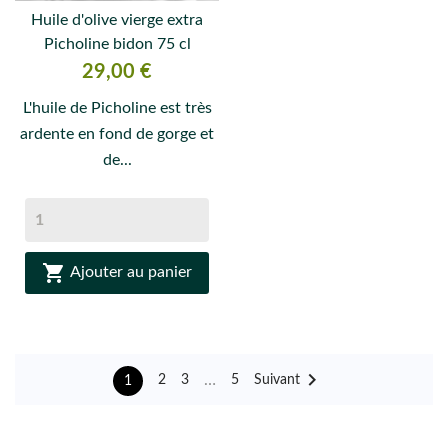
Huile d'olive vierge extra
Picholine bidon 75 cl
Prix
29,00 €
L'huile de Picholine est très
ardente en fond de gorge et
de...

Ajouter au panier

…
Suivant
2
3
5
1