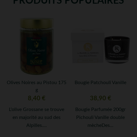
PRODUITS POPULAIRES
Olives Noires au Pistou 175
Bougie Patchouli Vanille
g
Prix
Prix
8,40 €
38,90 €
L'olive Grossane se trouve
Bougie Parfumée 200gr
en majorité au sud des
Pichouli Vanille double
Alpilles....
mècheDes...