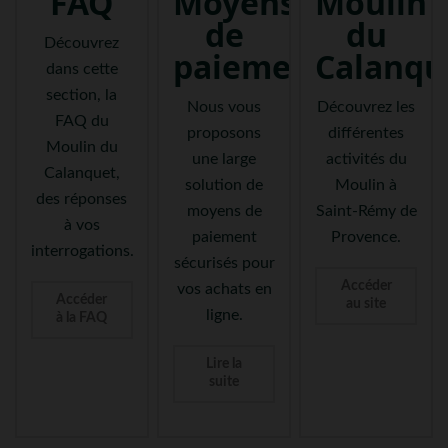
FAQ
Moyens
Moulin
de
du
Découvrez
paiement
Calanqu
dans cette
section, la
Nous vous
Découvrez les
FAQ du
proposons
différentes
Moulin du
une large
activités du
Calanquet,
solution de
Moulin à
des réponses
moyens de
Saint-Rémy de
à vos
paiement
Provence.
interrogations.
sécurisés pour
Accéder
vos achats en
Accéder
au site
ligne.
à la FAQ
Lire la
suite