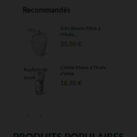
Recommandés
e à...
Soin Bonne Mine à
l'Huile...
35,00 €
'Huile...
Crème Mains à l'huile
Rupture de
d'olive
stock
18,30 €

