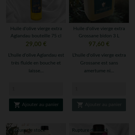
Huile d'olive vierge extra
Huile d'olive vierge extra
Aglandau bouteille 75 cl
Grossane bidon 3 L
Prix
Prix
29,00 €
97,60 €
L'huile d'olive Aglandau est
L'huile d'olive vierge extra
très fluide en bouche et
Grossane est sans
laisse...
amertume ni...


Ajouter au panier
Ajouter au panier
Rupture de stock
Rupture de stock