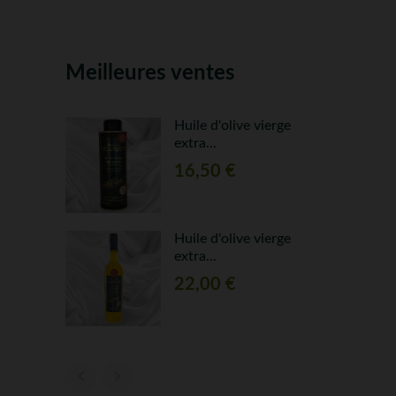
Meilleures ventes
rge
Huile d'olive vierge
extra...
16,50 €
rge
Huile d'olive vierge
Rupture
extra...
stock
22,00 €

