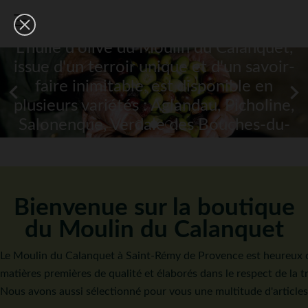
Les olives des Alpilles vous offrent une
huile d'olive d'une très grande qualité.
L'huile d'olive du Moulin du Calanquet,
issue d'un terroir unique et d'un savoir-
faire inimitable, est disponible en


plusieurs variétés : Aglandau, Picholine,
Salonenque, Verdale des Bouches-du-
Rhône, Grossane. Le Moulin vous
propose aussi un assemblage de très
grande qualité, réalisé à partir des
différentes huiles pressées de l'année.
Bienvenue sur la boutique
du Moulin du Calanquet
Le Moulin du Calanquet à Saint-Rémy de Provence est heureux de 
matières premières de qualité et élaborés dans le respect de la t
Nous avons aussi sélectionné pour vous une multitude d'articles