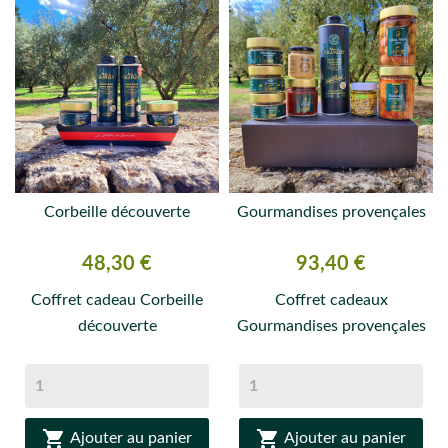
Corbeille découverte
Gourmandises provençales
Prix
Prix
48,30 €
93,40 €
Coffret cadeau Corbeille
Coffret cadeaux
découverte
Gourmandises provençales


Ajouter au panier
Ajouter au panier