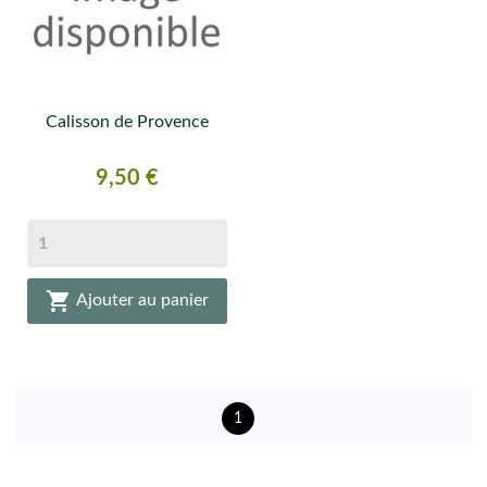
Calisson de Provence
Prix
9,50 €

Ajouter au panier
1