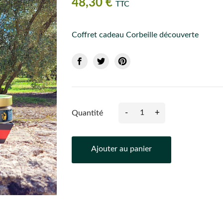
48,30 €
TTC
Coffret cadeau Corbeille découverte
-
+
Quantité
Ajouter au panier