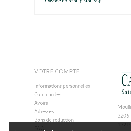
-
Olivade noire au pistou 90g
VOTRE COMPTE
Informations personnelles
Commandes
Avoirs
Mouli
Adresses
3206,
Bons de réduction
13210
FAQ