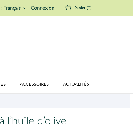
:
Français
Connexion
Panier
(0)
keyboard_arrow_down
ES
ACCESSOIRES
ACTUALITÉS
 l’huile d’olive