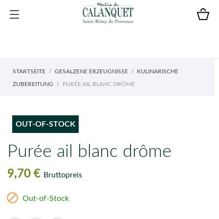
STARTSEITE
GESALZENE ERZEUGNISSE
KULINARISCHE
ZUBEREITUNG
PURÉE AIL BLANC DRÔME
OUT-OF-STOCK
Purée ail blanc drôme
9,70 €
Bruttopreis

Out-of-Stock