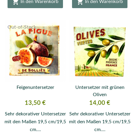


In den Warenkorb
In den Warenkorb
Out-of-Stock
Feigenuntersetzer
Untersetzer mit grünen
Oliven
Preis
Preis
13,50 €
14,00 €
Sehr dekorativer Untersetzer
Sehr dekorativer Untersetzer
mit den Maßen 19,5 cm/19,5
mit den Maßen 19,5 cm/19,5
cm....
cm....