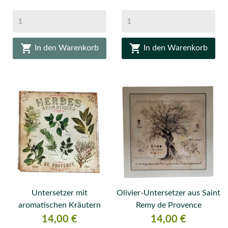


In den Warenkorb
In den Warenkorb
Untersetzer mit
Olivier-Untersetzer aus Saint
aromatischen Kräutern
Remy de Provence
Preis
Preis
14,00 €
14,00 €