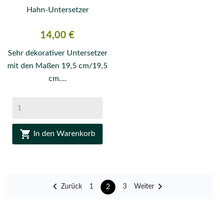
Hahn-Untersetzer
Preis
14,00 €
Sehr dekorativer Untersetzer
mit den Maßen 19,5 cm/19,5
cm....

In den Warenkorb


Zurück
Weiter
1
3
2