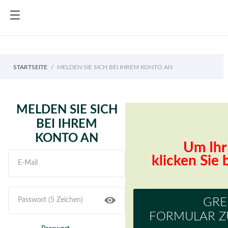
STARTSEITE
MELDEN SIE SICH BEI IHREM KONTO AN
MELDEN SIE SICH
BEI IHREM
KONTO AN
Um Ihr 
klicken Sie 
GRE
FORMULAR Z