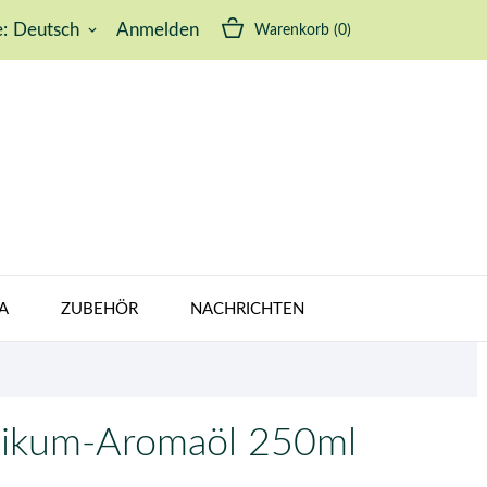
:
Deutsch
Anmelden
Warenkorb
(0)
keyboard_arrow_down
A
ZUBEHÖR
NACHRICHTEN
ilikum-Aromaöl 250ml