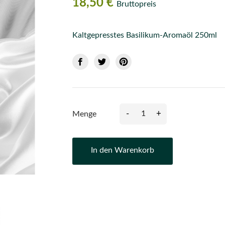
18,50 €
Bruttopreis
Kaltgepresstes Basilikum-Aromaöl 250ml
-
+
Menge
In den Warenkorb