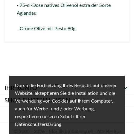
- 75-cl-Dose natives Olivenöl extra der Sorte
Aglandau
- Grüne Olive mit Pesto 90g
Durch die Fortsetzung Ihres Besuchs auf unserer

IHR KONTO
Website, akzeptieren Sie die Installation und die
SHOP-EINSTELLUNGEN
Verwendung von Cookies auf Ihrem Computer,
auch für Werbe- und / oder Werbung,
respektieren unseren Schutz Ihrer
Datenschutzerklärung.
© 2000 - 2026 - Moulin du Calanquet - Alle Rechte