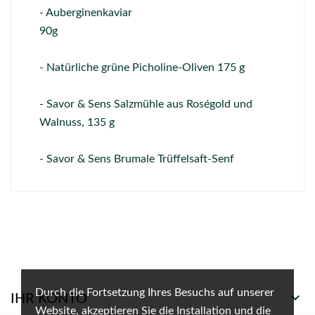
- Auberginenkaviar
90g
- Natürliche grüne Picholine-Oliven 175 g
- Savor & Sens Salzmühle aus Roségold und
Walnuss, 135 g
- Savor & Sens Brumale Trüffelsaft-Senf
Durch die Fortsetzung Ihres Besuchs auf unserer

IHR KONTO
Website, akzeptieren Sie die Installation und die