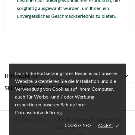
bestehen aus außergewöhnlichen Produkten, die
sorgfältig ausgewählt wurden, um Ihnen ein
unvergessliches Geschmackserlebnis zu bieten.
Durch die Fortsetzung Ihres Besuchs auf unserer

IHR KONTO
Website, akzeptieren Sie die Installation und die
SHOP-EINSTELLUNGEN
Verwendung von Cookies auf Ihrem Computer,
auch für Werbe- und / oder Werbung,
respektieren unseren Schutz Ihrer
Datenschutzerklärung.
© 2000 - 2026 - Moulin du Calanquet - Alle Rechte
done
COOKIE-INFO
ACCEPT
vorbehalten