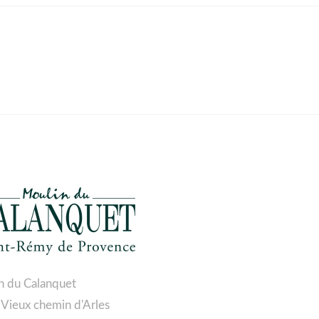
n du Calanquet
 Vieux chemin d'Arles