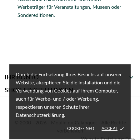
Werbeträger für Veranstaltungen, Museen oder
Sondereditionen.
Durch die Fortsetzung Ihres Besuchs auf unserer

IHR KONTO
Website, akzeptieren Sie die Installation und die
SHOP-EINSTELLUNGEN
Verwendung von Cookies auf Ihrem Computer,
auch für Werbe- und / oder Werbung,
respektieren unseren Schutz Ihrer
Datenschutzerklärung.
© 2000 - 2026 - Moulin du Calanquet - Alle Rechte
done
COOKIE-INFO
ACCEPT
vorbehalten
Website-Erstellung: Easy