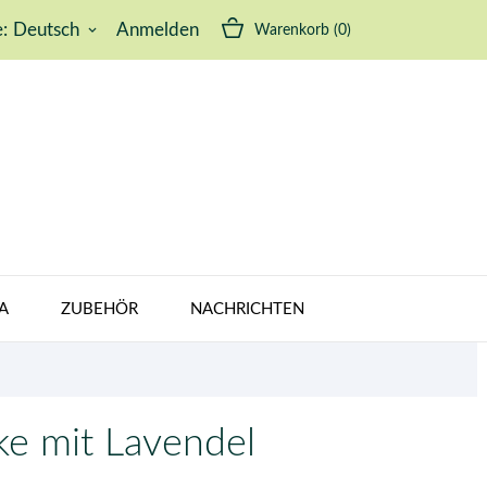
:
Deutsch
Anmelden
Warenkorb
(0)
keyboard_arrow_down
A
ZUBEHÖR
NACHRICHTEN
e mit Lavendel