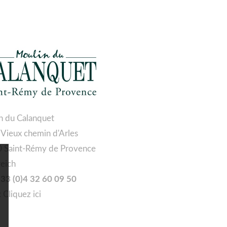
n du Calanquet
 Vieux chemin d'Arles
 Saint-Rémy de Provence
reich
 +33 (0)4 32 60 09 50
:
Cliquez ici