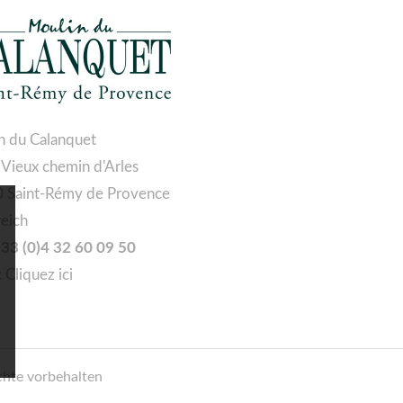
n du Calanquet
 Vieux chemin d'Arles
 Saint-Rémy de Provence
reich
 +33 (0)4 32 60 09 50
:
Cliquez ici
chte vorbehalten