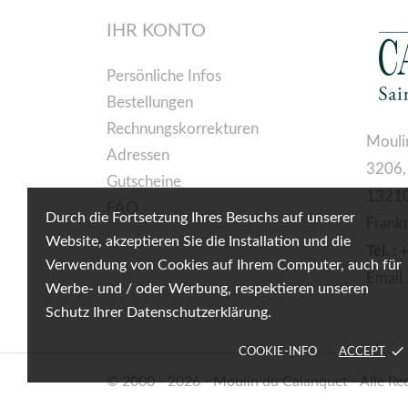
IHR KONTO
Persönliche Infos
Bestellungen
Rechnungskorrekturen
Mouli
Adressen
3206,
Gutscheine
13210
FAQ
Durch die Fortsetzung Ihres Besuchs auf unserer
Frank
Website, akzeptieren Sie die Installation und die
Tél. :
Verwendung von Cookies auf Ihrem Computer, auch für
Email 
Werbe- und / oder Werbung, respektieren unseren
Schutz Ihrer Datenschutzerklärung.
done
COOKIE-INFO
ACCEPT
© 2000 - 2026 - Moulin du Calanquet - Alle Re