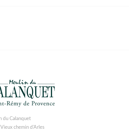
n du Calanquet
 Vieux chemin d'Arles