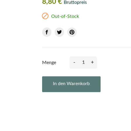
8,80 €
Bruttopreis

Out-of-Stock
-
+
Menge
In den Warenkorb