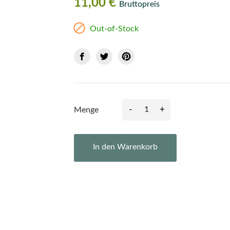
11,00 €
Bruttopreis

Out-of-Stock
-
+
Menge
In den Warenkorb