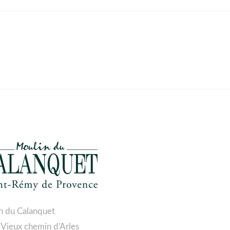
n du Calanquet
 Vieux chemin d'Arles