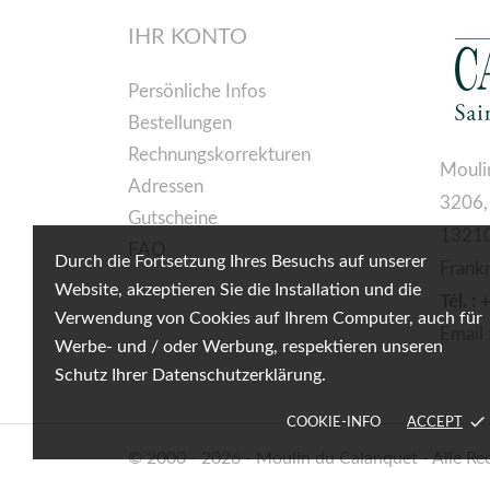
IHR KONTO
Persönliche Infos
Bestellungen
Rechnungskorrekturen
Mouli
Adressen
3206,
Gutscheine
13210
FAQ
Durch die Fortsetzung Ihres Besuchs auf unserer
Frank
Website, akzeptieren Sie die Installation und die
Tél. :
Verwendung von Cookies auf Ihrem Computer, auch für
Email 
Werbe- und / oder Werbung, respektieren unseren
Schutz Ihrer Datenschutzerklärung.
done
COOKIE-INFO
ACCEPT
© 2000 - 2026 - Moulin du Calanquet - Alle Re