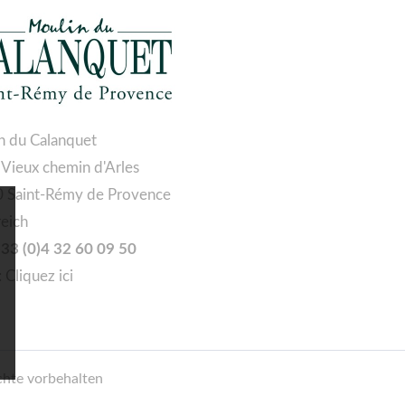
n du Calanquet
 Vieux chemin d'Arles
 Saint-Rémy de Provence
reich
 +33 (0)4 32 60 09 50
:
Cliquez ici
chte vorbehalten