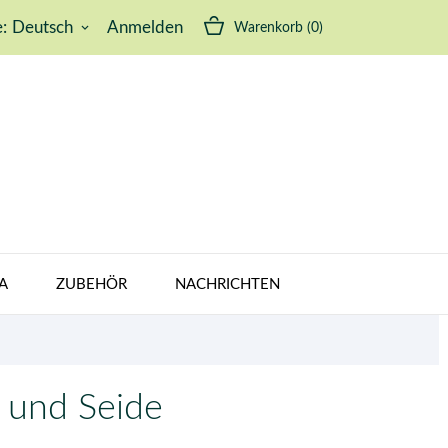
:
Deutsch
Anmelden
Warenkorb
(0)
keyboard_arrow_down
A
ZUBEHÖR
NACHRICHTEN
 und Seide