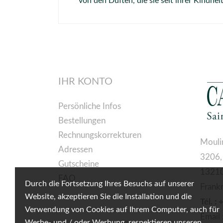
von den Düften, die sie seit ihrer Kindhei
IHR KONTO
Persönliche Infos
Bestellungen
Rechnungskorrekturen
Mouli
Adressen
3206,
Gutscheine
13210
FAQ
Durch die Fortsetzung Ihres Besuchs auf unserer
Frank
Website, akzeptieren Sie die Installation und die
Tél. :
Verwendung von Cookies auf Ihrem Computer, auch für
Email 
Werbe- und / oder Werbung, respektieren unseren