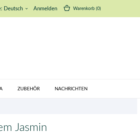
:
Deutsch
Anmelden
Warenkorb
(0)
keyboard_arrow_down
A
ZUBEHÖR
NACHRICHTEN
em Jasmin