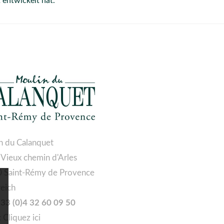
t entwickelt hat.
n du Calanquet
 Vieux chemin d'Arles
 Saint-Rémy de Provence
reich
 +33 (0)4 32 60 09 50
:
Cliquez ici