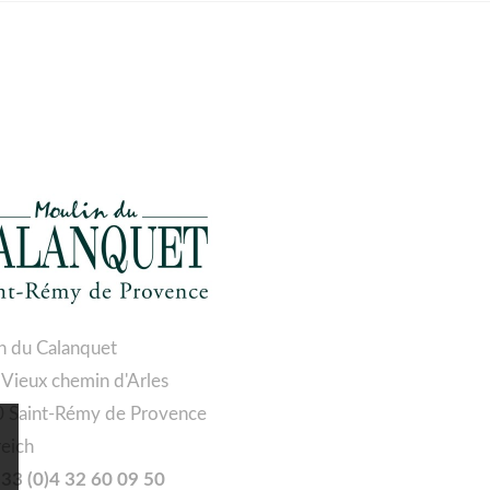
n du Calanquet
 Vieux chemin d'Arles
 Saint-Rémy de Provence
reich
 +33 (0)4 32 60 09 50