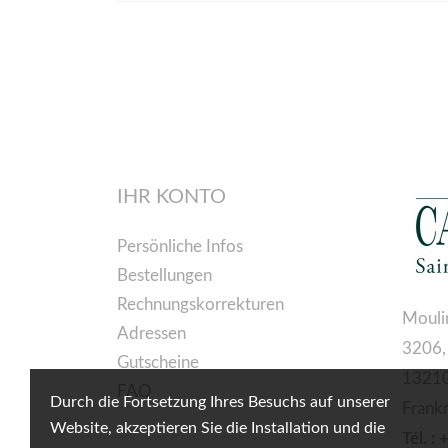
IHR KONTO
Persönliche Infos
Bestellungen
Rechnungskorrekturen
Mouli
Adressen
3206,
Gutscheine
13210
FAQ
Durch die Fortsetzung Ihres Besuchs auf unserer
Frank
Website, akzeptieren Sie die Installation und die
Tél. :