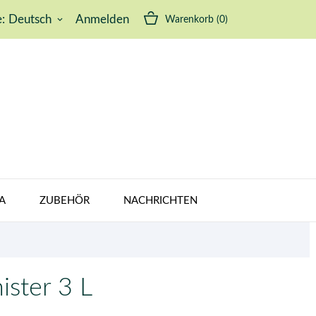
:
Deutsch
Anmelden
Warenkorb
(0)
keyboard_arrow_down
A
ZUBEHÖR
NACHRICHTEN
ister 3 L