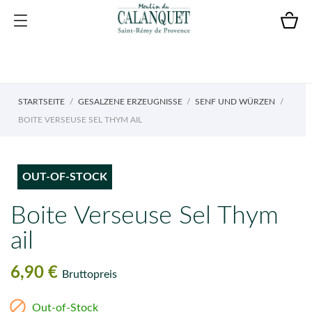
STARTSEITE
GESALZENE ERZEUGNISSE
SENF UND WÜRZEN
BOITE VERSEUSE SEL THYM AIL
OUT-OF-STOCK
Boite Verseuse Sel Thym
ail
6,90 €
Bruttopreis

Out-of-Stock