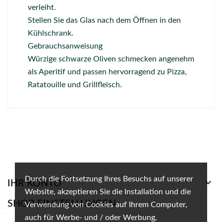
verleiht.
Stellen Sie das Glas nach dem Öffnen in den
Kühlschrank.
Gebrauchsanweisung
Würzige schwarze Oliven schmecken angenehm
als Aperitif und passen hervorragend zu Pizza,
Ratatouille und Grillfleisch.
Durch die Fortsetzung Ihres Besuchs auf unserer

IHR KONTO
Website, akzeptieren Sie die Installation und die
SHOP-EINSTELLUNGEN
Verwendung von Cookies auf Ihrem Computer,
auch für Werbe- und / oder Werbung,