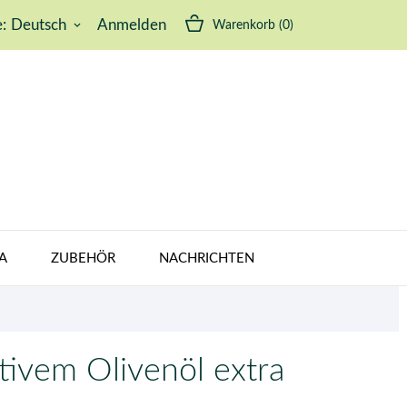
:
Deutsch
Anmelden
Warenkorb
(0)
keyboard_arrow_down
A
ZUBEHÖR
NACHRICHTEN
tivem Olivenöl extra