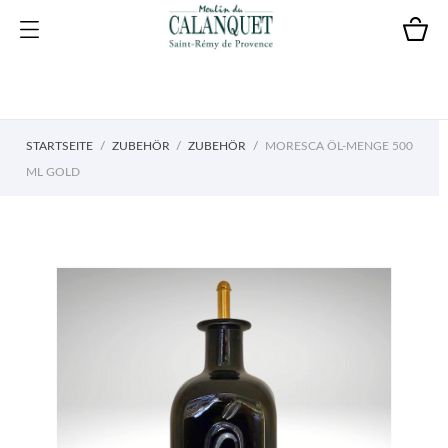
STARTSEITE
ZUBEHÖR
ZUBEHÖR
MORESCA ÖL-MENGE 500
ML GOLD