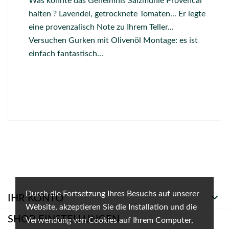
Was könnte das Geheimnis Salzmühle Provencal
halten ? Lavendel, getrocknete Tomaten... Er legte
eine provenzalisch Note zu Ihrem Teller...
Versuchen Gurken mit Olivenöl Montage: es ist
einfach fantastisch...
Durch die Fortsetzung Ihres Besuchs auf unserer

IHR KONTO
Website, akzeptieren Sie die Installation und die
SHOP-EINSTELLUNGEN
Verwendung von Cookies auf Ihrem Computer,