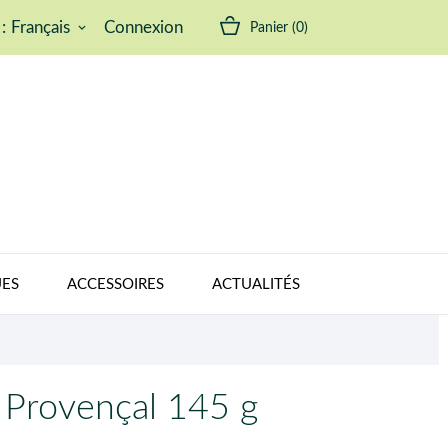
:
Français
Connexion
Panier
(0)
keyboard_arrow_down
ES
ACCESSOIRES
ACTUALITÉS
t Provençal 145 g