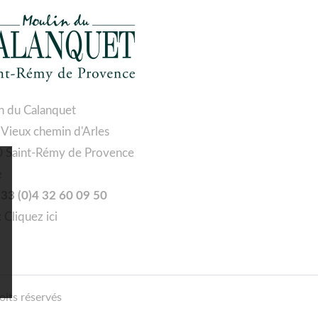
n du Calanquet
 Vieux chemin d'Arles
 Saint-Rémy de Provence
e
 +33 (0)4 32 60 09 50
:
Cliquez ici
oits réservés