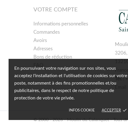
VOTRE COMPTE
Informations personnelles
Commandes
Avoirs
Mouli
Adresses
3206,
Bons de réduction
13210
FAQ
En poursuivant votre navigation sur nos sites, vous
Franc
acceptez l'installation et l'utilisation de cookies sur votre
Tél. :
poste, notamment à des fins promotionnelles et/ou
Email 
publicitaires, dans le respect de notre politique de
protection de votre vie privée.
done
INFOS COOKIE
ACCEPTER
© 2000 - 2026 - Moulin du Calanquet - Tous dr