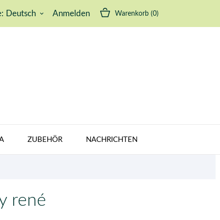
:
Deutsch
Anmelden
Warenkorb
(0)
keyboard_arrow_down
A
ZUBEHÖR
NACHRICHTEN
y rené