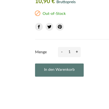
10,90 €
Bruttopreis

Out-of-Stock
-
+
Menge
In den Warenkorb