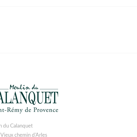
n du Calanquet
 Vieux chemin d'Arles