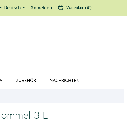
:
Deutsch
Anmelden
Warenkorb
(0)
keyboard_arrow_down
A
ZUBEHÖR
NACHRICHTEN
rommel 3 L