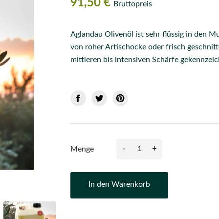
91,50 €
Bruttopreis
Aglandau Olivenöl ist sehr flüssig in den M
von roher Artischocke oder frisch geschnit
mittleren bis intensiven Schärfe gekennzeic
-
+
Menge
In den Warenkorb