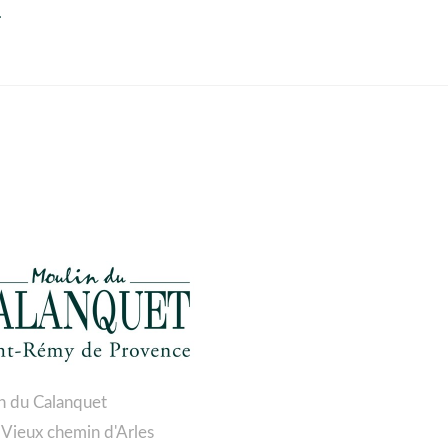
.
n du Calanquet
 Vieux chemin d'Arles