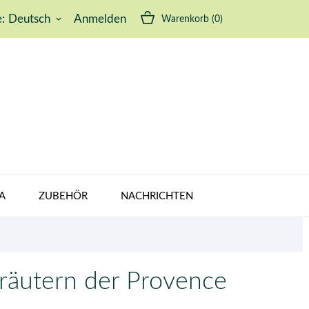
:
Deutsch
Anmelden
Warenkorb
(0)
keyboard_arrow_down
A
ZUBEHÖR
NACHRICHTEN
räutern der Provence