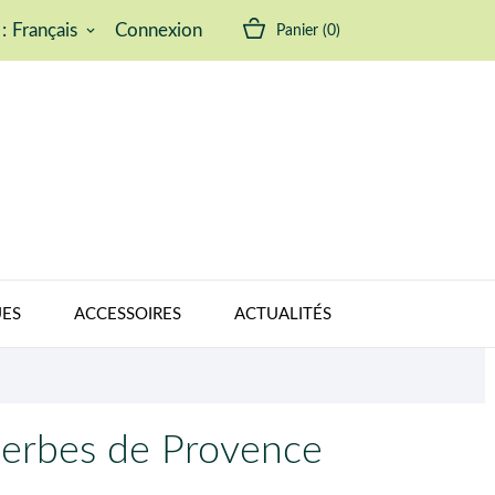
:
Français
Connexion
Panier
(0)
keyboard_arrow_down
ES
ACCESSOIRES
ACTUALITÉS
Herbes de Provence