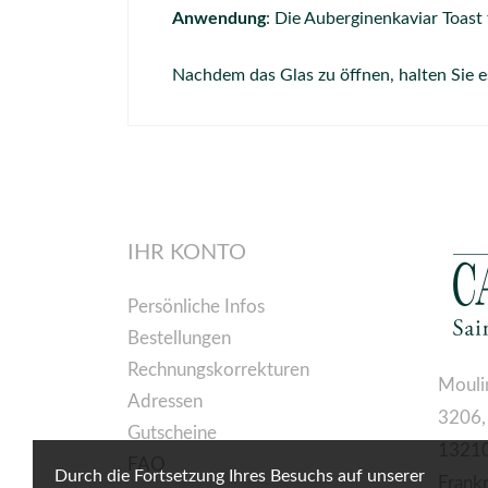
Anwendung
: Die Auberginenkaviar Toast
Nachdem das Glas zu öffnen, halten Sie e
IHR KONTO
Persönliche Infos
Bestellungen
Rechnungskorrekturen
Mouli
Adressen
3206,
Gutscheine
13210
FAQ
Durch die Fortsetzung Ihres Besuchs auf unserer
Frank