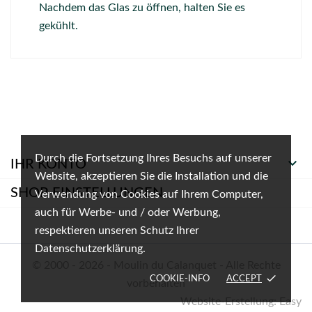
Nachdem das Glas zu öffnen, halten Sie es
gekühlt.
Durch die Fortsetzung Ihres Besuchs auf unserer

IHR KONTO
Website, akzeptieren Sie die Installation und die
SHOP-EINSTELLUNGEN
Verwendung von Cookies auf Ihrem Computer,
auch für Werbe- und / oder Werbung,
respektieren unseren Schutz Ihrer
Datenschutzerklärung.
© 2000 - 2026 - Moulin du Calanquet - Alle Rechte
done
COOKIE-INFO
ACCEPT
vorbehalten
Website-Erstellung: Easy