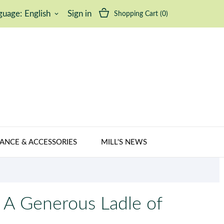
guage:
English
Sign in
Shopping Cart
(0)
keyboard_arrow_down
ANCE & ACCESSORIES
MILL'S NEWS
 A Generous Ladle of