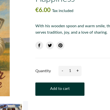
€6.00
Tax included
With his wooden spoon and warm smile, thi
serves tradition, joy, and a love of sharing.
-
+
Quantity
Add to cart