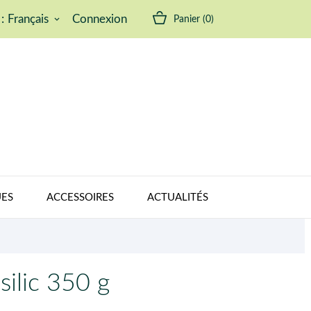
:
Français
Connexion
Panier
(0)
keyboard_arrow_down
ES
ACCESSOIRES
ACTUALITÉS
ilic 350 g