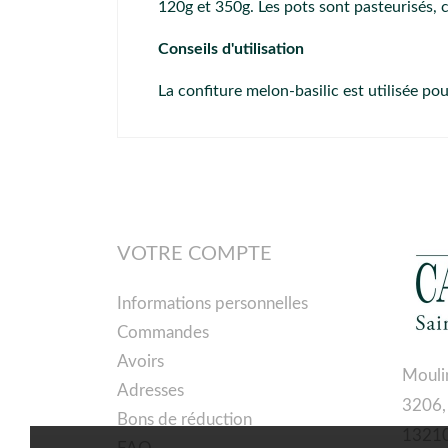
120g et 350g. Les pots sont pasteurisés, 
Conseils d'utilisation
La confiture melon-basilic est utilisée po
VOTRE COMPTE
Informations personnelles
Commandes
Avoirs
Mouli
Adresses
3206,
Bons de réduction
13210