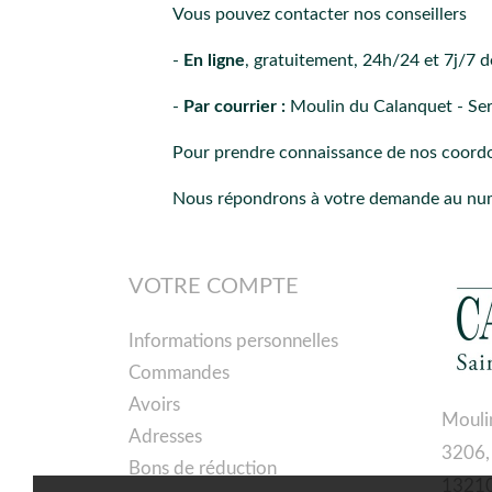
Vous pouvez contacter nos conseillers
-
En ligne
, gratuitement, 24h/24 et 7j/7 d
-
Par courrier :
Moulin du Calanquet - Ser
Pour prendre connaissance de nos coordon
Nous répondrons à votre demande au num
VOTRE COMPTE
Informations personnelles
Commandes
Avoirs
Mouli
Adresses
3206,
Bons de réduction
13210