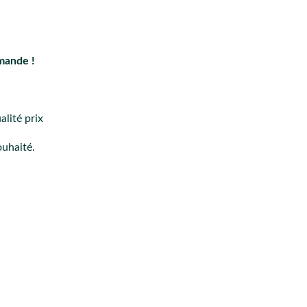
mande !
lité prix
ouhaité.