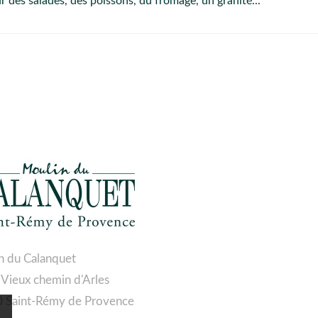
ur des salades, des poissons, du fromage, un granité...
n du Calanquet
 Vieux chemin d'Arles
 Saint-Rémy de Provence