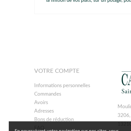
la finition de vos plats, sur un potage, po
VOTRE COMPTE
Informations personnelles
Commandes
Avoirs
Mouli
Adresses
3206,
Bons de réduction
13210
FAQ