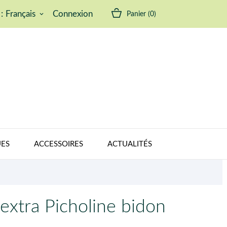
:
Français
Connexion
Panier
(0)
keyboard_arrow_down
ES
ACCESSOIRES
ACTUALITÉS
 extra Picholine bidon