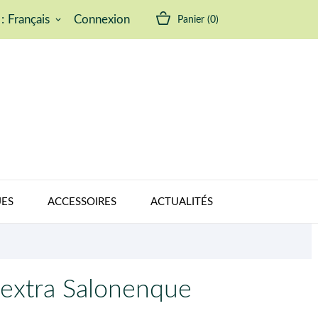
:
Français
Connexion
Panier
(0)
keyboard_arrow_down
ES
ACCESSOIRES
ACTUALITÉS
e extra Salonenque