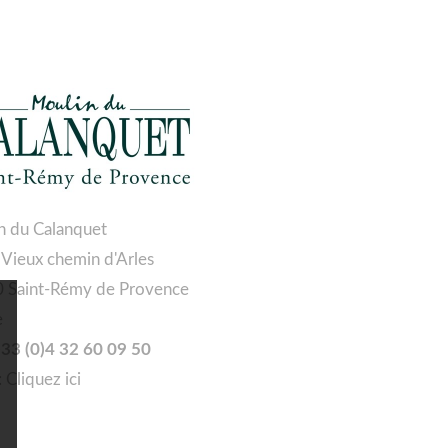
n du Calanquet
 Vieux chemin d'Arles
 Saint-Rémy de Provence
e
 +33 (0)4 32 60 09 50
:
Cliquez ici