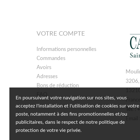
VOTRE COMPTE
Informations personnelles
Commandes
Avoirs
Mouli
Adresses
3206,
Bons de réduction
13210
FAQ
En poursuivant votre navigation sur nos sites, vous
Franc
acceptez l'installation et l'utilisation de cookies sur votre
Tél. :
poste, notamment à des fins promotionnelles et/ou
Email 
publicitaires, dans le respect de notre politique de
protection de votre vie privée.