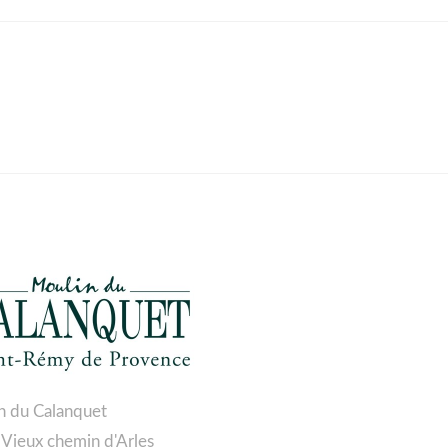
n du Calanquet
 Vieux chemin d'Arles