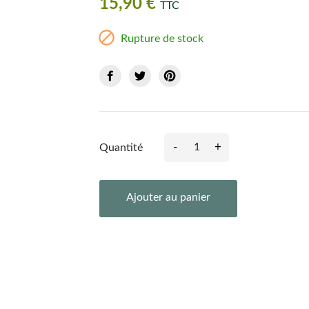
15,90 €
TTC

Rupture de stock
-
+
Quantité
Ajouter au panier