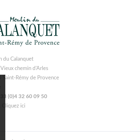
n du Calanquet
 Vieux chemin d'Arles
 Saint-Rémy de Provence
e
 +33 (0)4 32 60 09 50
:
Cliquez ici