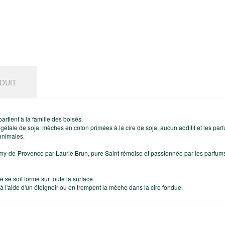
DUIT
artient à la famille des boisés.
étale de soja, mèches en coton primées à la cire de soja, aucun additif et les par
animales.
émy-de-Provence par Laurie Brun, pure Saint rémoise et passionnée par les parfum
e se soit formé sur toute la surface.
à l'aide d'un éteignoir ou en trempent la mèche dans la cire fondue.