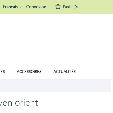
:
Français
Connexion
Panier
(0)
keyboard_arrow_down
ES
ACCESSOIRES
ACTUALITÉS
en orient