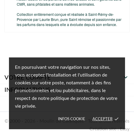
CMR, sans phtalates et sans matières animales.
Collection entièrement conçue et réalisée à Saint-Rémy-de-
Provence par Laurie Brun, pure Saint rémoise et passionnée par
les parfums dans lesquels elle a évoluée depuis son enfance.
En poursuivant votre navigation sur nos sites,
vous acceptez l'installation et l'utilisation de

VOTRE COMPTE
cookies sur votre poste, notamment à des fins
INFORMATIONS
promotionnelles et/ou publicitaires, dans le
respect de notre politique de protection de votre
vie privée.
done
INFOS COOKIE
ACCEPTER
© 2000 - 2026 - Moulin du Calanquet - Tous droits réservés
Création site : Easy