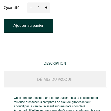
-
+
Quantité
Ajouter au panier
DESCRIPTION
DÉTAILS DU PRODUIT
Cette senteur possède une odeur puissante, à la fois boisée et
terreuse aux accents camphrés de clou de girofles le tout
adoucit par la vanille finissant sur une note chocolaté.
Aucun additif et les parfums sont de Grasse et sont garantis sans