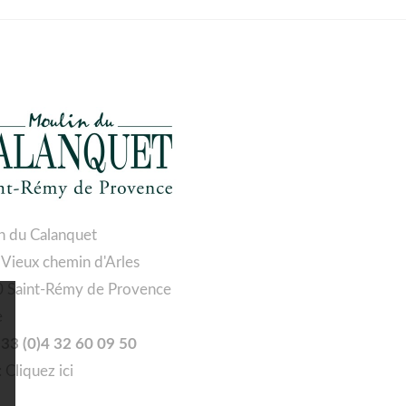
n du Calanquet
 Vieux chemin d'Arles
 Saint-Rémy de Provence
e
 +33 (0)4 32 60 09 50
:
Cliquez ici