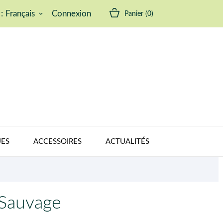
:
Français
Connexion
Panier
(0)
keyboard_arrow_down
ES
ACCESSOIRES
ACTUALITÉS
 Sauvage